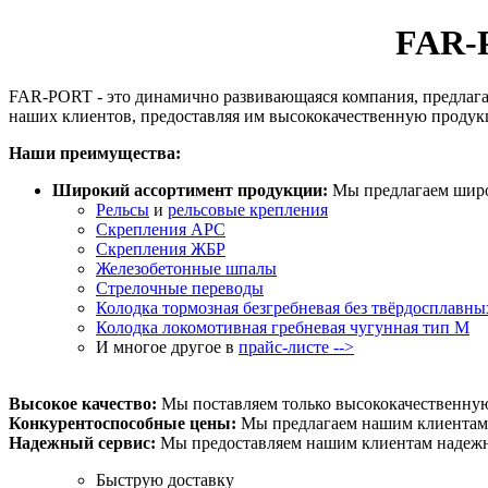
FAR-
FAR-PORT - это динамично развивающаяся компания,
предлага
наших клиентов,
предоставляя им высококачественную продук
Наши преимущества:
Широкий ассортимент продукции:
Мы предлагаем широ
Рельсы
и
рельсовые крепления
Скрепления АРС
Скрепления ЖБР
Железобетонные шпалы
Стрелочные переводы
Колодка тормозная безгребневая без твёрдосплавны
Колодка локомотивная гребневая чугунная тип М
И многое другое в
прайс-листе -->
Высокое качество:
Мы поставляем только высококачественну
Конкурентоспособные цены:
Мы предлагаем нашим клиентам
Надежный сервис:
Мы предоставляем нашим клиентам надежн
Быструю доставку